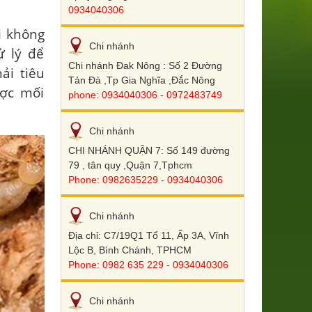
0934040306
i không
Chi nhánh
ử lý để
Chi nhánh Đak Nông : Số 2 Đường
ải tiêu
Tản Đà ,Tp Gia Nghĩa ,Đắc Nông
ược mối
phone: 0934040306 - 0972483749
Chi nhánh
CHI NHÁNH QUẬN 7: Số 149 đường
79 , tân quy ,Quận 7,Tphcm
Phone: 0982635229 - 0934040306
Chi nhánh
Địa chỉ: C7/19Q1 Tổ 11, Ấp 3A, Vĩnh
Lộc B, Bình Chánh, TPHCM
Phone: 0982 635 229 - 0934040306
Chi nhánh