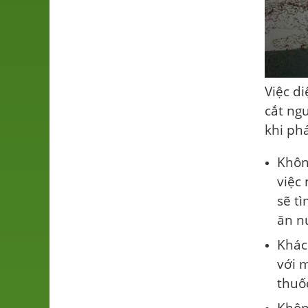
Việc di
cắt ngu
khi phá
Khôn
việc
sẽ t
ăn n
Khác
với m
thuốc
Khôn