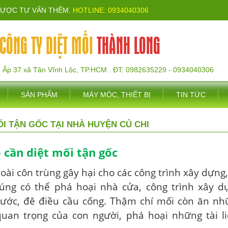
ĐƯỢC TƯ VẤN THÊM.
HOTLINE: 0934040306
CÔNG TY DIỆT MỐI
THÀNH LONG
1 Ấp 37 xã Tân Vĩnh Lộc, TP.HCM . ĐT: 0982635229 - 0934040306
SẢN PHẨM
MÁY MÓC, THIẾT BỊ
TIN TỨC
ỐI TẬN GỐC TẠI NHÀ HUYỆN CỦ CHI
o cần diệt mối tận gốc
loài côn trùng gây hại cho các công trình xây dựng
úng có thể phá hoại nhà cửa, công trình xây d
ước, đê điều cầu cống. Thậm chí mối còn ăn nh
uan trọng của con người, phá hoại những tài l