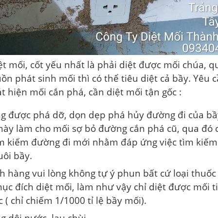
ệt mối, cốt yếu nhất là phải diệt được mối chúa, q
ồn phát sinh mối thì có thể tiêu diệt cả bầy. Yêu 
t hiện mối cắn phá, cần diệt mối tận gốc :
g được phá dỡ, dọn dẹp phá hủy đường đi của bầy
 này làm cho mối sợ bỏ đường cắn phá cũ, qua đó
ìm kiếm đường đi mới nhằm đáp ứng việc tìm kiếm
uôi bầy.
h hàng vui lòng không tự ý phun bất cứ loại thuốc
ục đích diệt mối, làm như vậy chỉ diệt được mối t
 ( chỉ chiếm 1/1000 tỉ lệ bầy mối).
g dội nước, lau chùi.