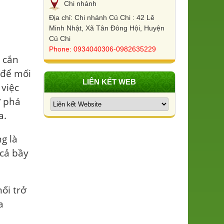
Chi nhánh
Địa chỉ: Chi nhánh Củ Chi : 42 Lê
Minh Nhật, Xã Tân Đông Hội, Huyện
Củ Chi
Phone: 0934040306-0982635229
, cắn
 để mối
LIÊN KẾT WEB
việc
ự phá
a.
g là
 cả bầy
ối trở
a