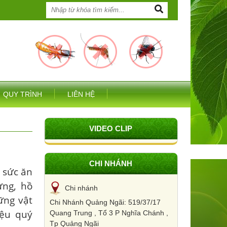
QUY TRÌNH
LIÊN HỆ
VIDEO CLIP
CHI NHÁNH
, sức ăn
ựng, hồ
Chi nhánh
ững vật
Chi Nhánh Quảng Ngãi: 519/37/17
iệu quý
Quang Trung , Tổ 3 P Nghĩa Chánh ,
Tp Quảng Ngãi