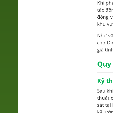
Khi ph
tác độ
động v
khu vự
Như vậ
cho Dị
giá tìn
Quy 
Kỹ t
Sau kh
thuật 
sát tại
kỹ lưỡn