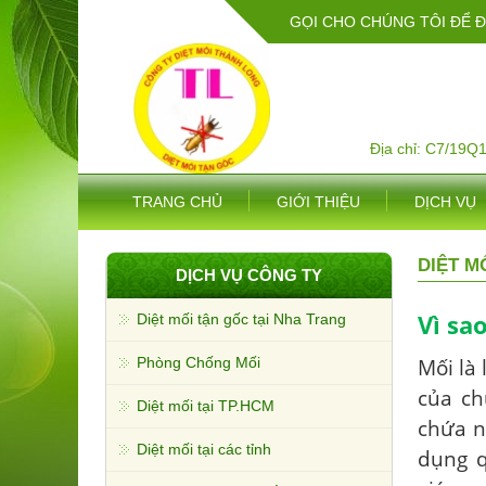
GỌI CHO CHÚNG TÔI ĐỂ 
Địa chỉ: C7/19Q
TRANG CHỦ
GIỚI THIỆU
DỊCH VỤ
DIỆT M
DỊCH VỤ CÔNG TY
Vì sa
Diệt mối tận gốc tại Nha Trang
Mối là 
Phòng Chống Mối
của ch
Diệt mối tại TP.HCM
chứa n
Diệt mối tại các tỉnh
dụng q