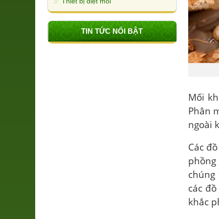
Thiết bị diệt mối
TIN TỨC NỔI BẬT
Mối kh
Phân m
ngoài 
Các đồ
phồng 
chúng 
các đồ
khắc p