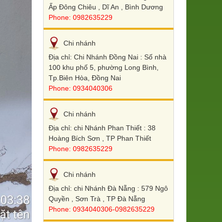
Ấp Đông Chiêu , Dĩ An , Bình Dương
Phone: 0982635229
Chi nhánh
Địa chỉ: Chi Nhánh Đồng Nai : Số nhà
100 khu phố 5, phường Long Bình,
Tp.Biên Hòa, Đồng Nai
Phone: 0934040306
Chi nhánh
Địa chỉ: chi Nhánh Phan Thiết : 38
Hoàng Bích Sơn , TP Phan Thiết
Phone: 0982635229
Chi nhánh
Địa chỉ: chi Nhánh Đà Nẵng : 579 Ngô
Quyền , Sơn Trà , TP Đà Nẵng
Phone: 0934040306-0982635229