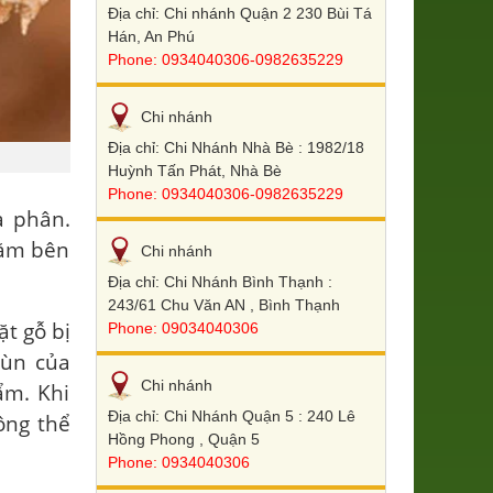
Địa chỉ: Chi nhánh Quận 2 230 Bùi Tá
Hán, An Phú
Phone: 0934040306-0982635229
Chi nhánh
Địa chỉ: Chi Nhánh Nhà Bè : 1982/18
Huỳnh Tấn Phát, Nhà Bè
Phone: 0934040306-0982635229
a phân.
nằm bên
Chi nhánh
Địa chỉ: Chi Nhánh Bình Thạnh :
243/61 Chu Văn AN , Bình Thạnh
t gỗ bị
Phone: 09034040306
bùn của
Chi nhánh
ẩm. Khi
Địa chỉ: Chi Nhánh Quận 5 : 240 Lê
ông thể
Hồng Phong , Quận 5
Phone: 0934040306