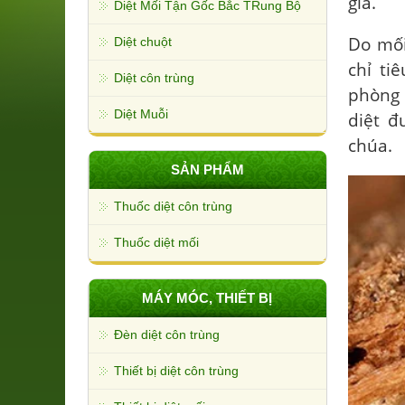
giá.
Diệt Mối Tận Gốc Bắc TRung Bộ
Do mối
Diệt chuột
chỉ ti
Diệt côn trùng
phòng 
Diệt Muỗi
diệt đ
chúa.
SẢN PHẨM
Thuốc diệt côn trùng
Thuốc diệt mối
MÁY MÓC, THIẾT BỊ
Đèn diệt côn trùng
Thiết bị diệt côn trùng