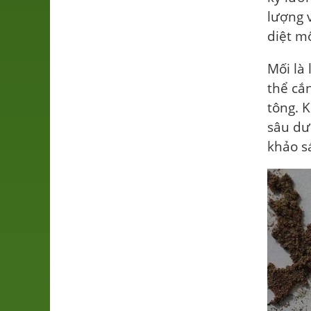
lượng v
diệt mố
Mối là 
thể cắ
tông. 
sâu dư
khảo sá