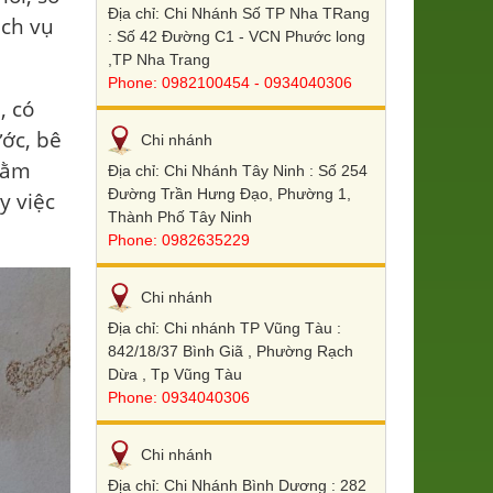
Địa chỉ: Chi Nhánh Số TP Nha TRang
ịch vụ
: Số 42 Đường C1 - VCN Phước long
,TP Nha Trang
Phone: 0982100454 - 0934040306
, có
ước, bê
Chi nhánh
nằm
Địa chỉ: Chi Nhánh Tây Ninh : Số 254
Đường Trần Hưng Đạo, Phường 1,
y việc
Thành Phố Tây Ninh
Phone: 0982635229
Chi nhánh
Địa chỉ: Chi nhánh TP Vũng Tàu :
842/18/37 Bình Giã , Phường Rạch
Dừa , Tp Vũng Tàu
Phone: 0934040306
Chi nhánh
Địa chỉ: Chi Nhánh Bình Dương : 282