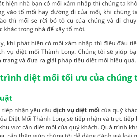
át hiện nhà bạn có mối xâm nhập thì chúng ta kh
ng vào tổ mối hay đường đi của mối, khi chúng ta
ào thì mối sẽ rời bỏ tổ cũ của chúng và di chu
c khác trong nhà để xây tổ mới.
y, khi phát hiện có mối xâm nhập thì điều đầu tiên
ch vụ diệt mối Thành Long. Chúng tôi sẽ giúp b
h trạng và đưa ra giải pháp tiêu diệt mối hiệu quả.
trình diệt mối tối ưu của chúng 
huật
i tiếp nhận yêu cầu
dịch vụ diệt mối
của quý khác
của Diệt Mối Thành Long sẽ tiếp nhận và trực tiếp
 khu vực cần diệt mối của quý khách. Quá trình kh
g, cẩn thận giúp chúng tôi dễ dàng đánh giá loài m