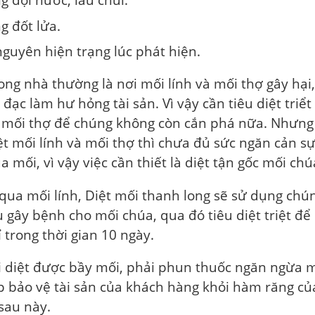
g đốt lửa.
nguyên hiện trạng lúc phát hiện.
ong nhà thường là nơi mối lính và mối thợ gây hại
đạc làm hư hỏng tài sản. Vì vậy cần tiêu diệt triểt
à mối thợ để chúng không còn cắn phá nữa. Nhưng 
ệt mối lính và mối thợ thì chưa đủ sức ngăn cản s
a mối, vì vậy việc cần thiết là diệt tận gốc mối chú
qua mối lính, Diệt mối thanh long sẽ sử dụng chún
 gây bệnh cho mối chúa, qua đó tiêu diệt triệt để
 trong thời gian 10 ngày.
i diệt được bầy mối, phải phun thuốc ngăn ngừa m
iúp bảo vệ tài sản của khách hàng khỏi hàm răng củ
sau này.