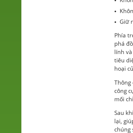
Khôn
Giữ 
Phía tr
phá đồ 
lính v
tiêu di
hoại củ
Thông 
công cụ
mối chỉ
Sau kh
lại, g
chúng 