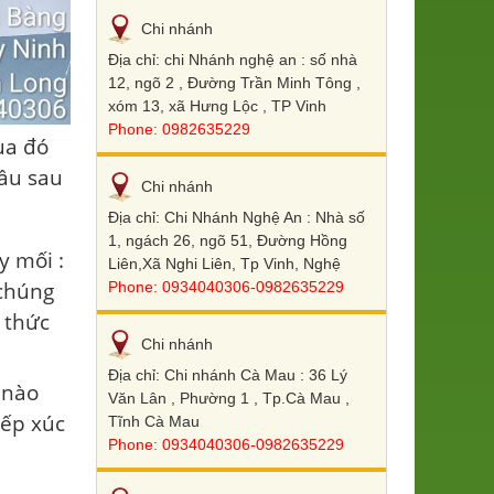
Chi nhánh
Địa chỉ: chi Nhánh nghệ an : số nhà
12, ngõ 2 , Đường Trần Minh Tông ,
xóm 13, xã Hưng Lộc , TP Vinh
Phone: 0982635229
ua đó
cầu sau
Chi nhánh
Địa chỉ: Chi Nhánh Nghệ An : Nhà số
1, ngách 26, ngõ 51, Đường Hồng
 mối :
Liên,Xã Nghi Liên, Tp Vinh, Nghệ
 chúng
Phone: 0934040306-0982635229
 thức
Chi nhánh
Địa chỉ: Chi nhánh Cà Mau : 36 Lý
 nào
Văn Lân , Phường 1 , Tp.Cà Mau ,
iếp xúc
Tĩnh Cà Mau
Phone: 0934040306-0982635229