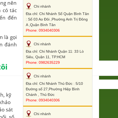
ông nên
Chi nhánh
 có tác
Địa chỉ: Chi Nhánh Số Quận Bình Tân
yển đến
: Số 03 Ao Đôi ,Phường Anh Trị Đông
A ,Quận Bình Tân
Phone: 0934040306
 là gọi
ạn đánh
Chi nhánh
Địa chỉ: Chi Nhánh Quận 11: 33 Lò
Siêu, Quận 11, TP.HCM
Phone: 0982635229
tôi
Chi nhánh
Địa chỉ: Chi Nhánh Thủ Đức : 5/10
Đường số 27,Phường Hiệp Bình
h, kỹ
Chánh , Thủ Đức
Phone: 0934040306
 khảo
ảo sát
Chi nhánh
ối, số