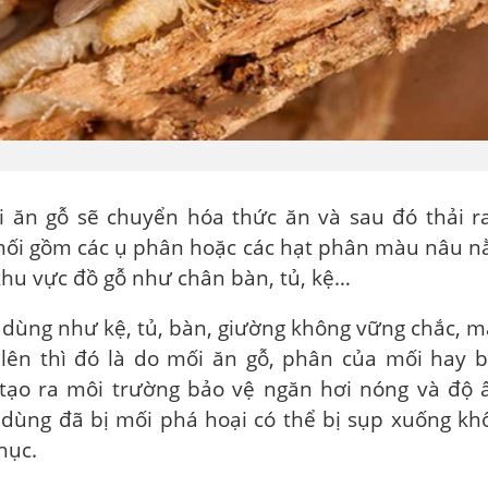
i ăn gỗ sẽ chuyển hóa thức ăn và sau đó thải r
ối gồm các ụ phân hoặc các hạt phân màu nâu 
khu vực đồ gỗ như chân bàn, tủ, kệ…
 dùng như kệ, tủ, bàn, giường không vững chắc, mặ
lên thì đó là do mối ăn gỗ, phân của mối hay 
tạo ra môi trường bảo vệ ngăn hơi nóng và độ 
 dùng đã bị mối phá hoại có thể bị sụp xuống kh
hục.