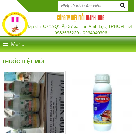
CÔNG TY DIỆT MỐI
THÀNH LONG
Địa chỉ: C7/19Q1 Ấp 37 xã Tân Vĩnh Lộc, TP.HCM . ĐT:
0982635229 - 0934040306
Menu
THUỐC DIỆT MỐI