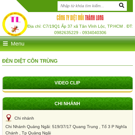
CÔNG TY DIỆT MỐI
THÀNH LONG
Địa chỉ: C7/19Q1 Ấp 37 xã Tân Vĩnh Lộc, TP.HCM . ĐT:
0982635229 - 0934040306
Menu
ĐÈN DIỆT CÔN TRÙNG
VIDEO CLIP
CHI NHÁNH
Chi nhánh
Chi Nhánh Quảng Ngãi: 519/37/17 Quang Trung , Tổ 3 P Nghĩa
Chánh , Tp Quảng Ngãi