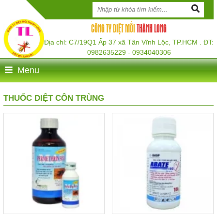
CÔNG TY DIỆT MỐI
THÀNH LONG
Địa chỉ: C7/19Q1 Ấp 37 xã Tân Vĩnh Lộc, TP.HCM . ĐT:
0982635229 - 0934040306
Menu
THUỐC DIỆT CÔN TRÙNG