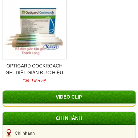
OPTIGARD COCKROACH
GEL DIỆT GIÁN ĐỨC HIỆU
QUẢ CỦA BỈ
Giá: Liên hệ
VIDEO CLIP
CHI NHÁNH
Chi nhánh