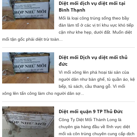
Diệt mối dịch vụ diệt mối tại
Bình Thạnh
Mối là loại công trùng sống theo bầy
đàn làm tổ ở các vị trí khu vực khó tiếp
cận như khe hẹp, dưới đất. Muốn diệt
mối tận gốc phải diệt trừ toàn...
Diệt mối Dịch vụ diệt mối thủ
đức
Vì mối xông lên phá hoại tài sản của
người dân như bàn ghế, tủ quần áo, kệ
bếp, tủ sách, cầu thang gỗ. Vì mối
xông lên tấn công làm cho người dân sợ...
Diệt mối quận 9 TP Thủ Đức
Công Ty Diệt Mối Thành Long là
chuyên gia hàng đầu về lĩnh vực diệt
mối và côn trùng chuyên cung cấp dịch