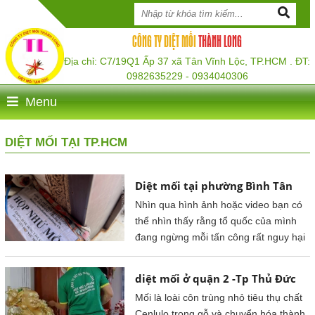
CÔNG TY DIỆT MỐI
THÀNH LONG
Địa chỉ: C7/19Q1 Ấp 37 xã Tân Vĩnh Lộc, TP.HCM . ĐT:
0982635229 - 0934040306
Menu
DIỆT MỐI TẠI TP.HCM
Diệt mối tại phường Bình Tân
Nhìn qua hình ảnh hoặc video bạn có
thể nhìn thấy rằng tổ quốc của mình
đang ngừng mỗi tấn công rất nguy hại
diệt mối ở quận 2 -Tp Thủ Đức
Mối là loài côn trùng nhỏ tiêu thụ chất
Cenlulo trong gỗ và chuyển hóa thành