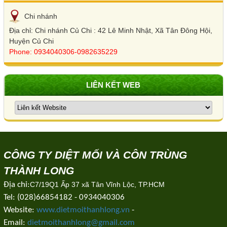
Chi nhánh
Địa chỉ: Chi nhánh Củ Chi : 42 Lê Minh Nhật, Xã Tân Đông Hội,
Huyện Củ Chi
Phone: 0934040306-0982635229
LIÊN KẾT WEB
CÔNG TY DIỆT MỐI VÀ CÔN TRÙNG
THÀNH LONG
Địa chỉ:
C7/19Q1 Ấp 37 xã Tân Vĩnh Lộc, TP.HCM
Tel: (028)66854182 - 0934040306
Website:
www.dietmoithanhlong.vn
-
Email:
dietmoithanhlong@gmail.com