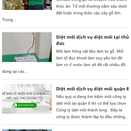
thức ăn. Tổ mối thường nằm sâu dưới
đất hoặc trong thân các cây gỗ lớn.
Trong...
Diệt mối dịch vụ diệt mối tại thủ
đức
Mối làm hõng vật liệu làm từ gỗ. Mối
làm tổ đục khoét làm suy yếu bờ đê
làm rò rĩ nước làm vỡ đê rất nhiều đồ
dùng tại các...
Diệt mối dịch vụ diệt mối quận 8
Nếu quý vị đang tìm kiếm một công ty
diệt mối tại quận 8 thì có thể lựa chọn
Công ty diệt mối thành long . Đây là
công ty được thành lập từ đầu những...