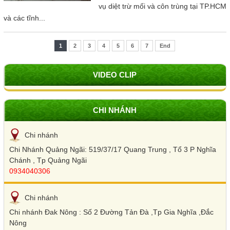
vụ diệt trừ mối và côn trùng tại TP.HCM
và các tĩnh...
1
2
3
4
5
6
7
End
VIDEO CLIP
CHI NHÁNH
Chi nhánh
Chi Nhánh Quảng Ngãi: 519/37/17 Quang Trung , Tổ 3 P Nghĩa
Chánh , Tp Quảng Ngãi
0934040306
Chi nhánh
Chi nhánh Đak Nông : Số 2 Đường Tản Đà ,Tp Gia Nghĩa ,Đắc
Nông