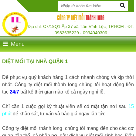
CÔNG TY DIỆT MỐI
THÀNH LONG
Địa chỉ: C7/19Q1 Ấp 37 xã Tân Vĩnh Lộc, TP.HCM . ĐT:
0982635229 - 0934040306
Menu
DIỆT MỐI TẠI NHÀ QUẬN 1
Để phục vụ quý khách hàng 1 cách nhanh chóng và kịp thời
nhất. Công ty diệt mối thành long chúng tôi hoạt động liên
tục
24/7
bất kể thời gian nào kể cả ngày nghỉ lễ.
Chỉ cần 1 cuộc gọi kỹ thuật viên sẽ có mặt tận nơi sau
15
phút
để khảo sát, tư vấn và báo giá ngay lập tức.
Công ty diệt mối thành long chúng tôi mang đến cho các cơ
quan, tập thể, cá nhân nơi đây dịch vụ diệt mối sinh học. Đây