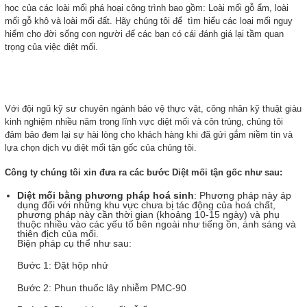
học của các loài mối phá hoại công trình bao gồm: Loài mối gỗ ẩm, loài
mối gỗ khô và loài mối đất. Hãy chúng tôi để tìm hiểu các loại mối nguy
hiểm cho đời sống con người để các bạn có cái đánh giá lại tầm quan
trọng của việc
diệt mối.
Với đội ngũ kỹ sư chuyên ngành bảo vệ thực vật, công nhân kỹ thuật giàu
kinh nghiệm nhiều năm trong lĩnh vực diệt mối và côn trùng, chúng tôi
đảm bảo đem lại sự hài lòng cho khách hàng khi đã gửi gắm niềm tin và
lựa chọn dịch vụ diệt mối tận gốc của chúng tôi.
Công ty chúng tôi xin đưa ra các bước Diệt mối tận gốc như sau:
Diệt mối bằng phương pháp hoá sinh
: Phương pháp này áp
dụng đối với những khu vực chưa bị tác động của hoá chất,
phương pháp này cần thời gian (khoảng 10-15 ngày) và phụ
thuộc nhiều vào các yếu tố bên ngoài như tiếng ồn, ánh sáng và
thiên địch của mối.
Biện pháp cụ thể như sau:
Bước 1: Đặt hộp nhử
Bước 2: Phun thuốc lây nhiễm PMC-90