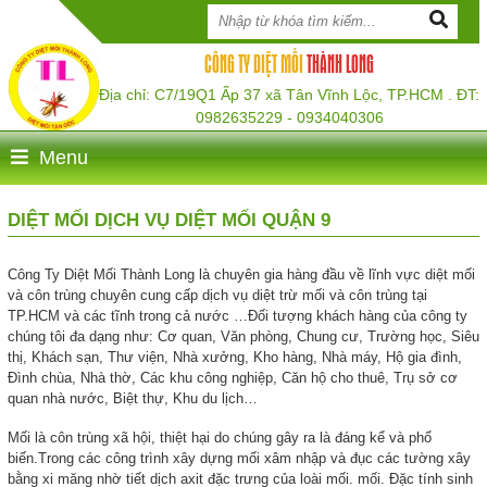
CÔNG TY DIỆT MỐI
THÀNH LONG
Địa chỉ: C7/19Q1 Ấp 37 xã Tân Vĩnh Lộc, TP.HCM . ĐT:
0982635229 - 0934040306
Menu
DIỆT MỐI DỊCH VỤ DIỆT MỐI QUẬN 9
Công Ty Diệt Mối Thành Long là chuyên gia hàng đầu về lĩnh vực diệt mối
và côn trùng chuyên cung cấp dịch vụ diệt trừ mối và côn trùng tại
TP.HCM và các tĩnh trong cả nước …Đối tượng khách hàng của công ty
chúng tôi đa dạng như: Cơ quan, Văn phòng, Chung cư, Trường học, Siêu
thị, Khách sạn, Thư viện, Nhà xưởng, Kho hàng, Nhà máy, Hộ gia đình,
Đình chùa, Nhà thờ, Các khu công nghiệp, Căn hộ cho thuê, Trụ sở cơ
quan nhà nước, Biệt thự, Khu du lịch…
Mối là côn trùng xã hội, thiệt hại do chúng gây ra là đáng kể và phổ
biến.Trong các công trình xây dựng mối xâm nhập và đục các tường xây
bằng xi măng nhờ tiết dịch axit đặc trưng của loài mối. mối. Đặc tính sinh