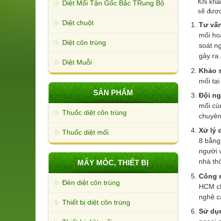
Khi khá
Diệt Mối Tận Gốc Bắc TRung Bộ
sẽ được
Diệt chuột
Tư vấn
mối ho
Diệt côn trùng
soát ng
gây ra.
Diệt Muỗi
Khảo s
mối tại
SẢN PHẨM
Đội ng
mối cù
Thuốc diệt côn trùng
chuyên
Xử lý 
Thuốc diệt mối
8 bằng
người v
nhà th
MÁY MÓC, THIẾT BỊ
Công n
Đèn diệt côn trùng
HCM ch
nghệ ca
Thiết bị diệt côn trùng
Sử dụn