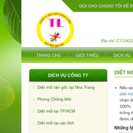
GỌI CHO CHÚNG TÔI ĐỂ 
Địa chỉ: C7/19Q
TRANG CHỦ
GIỚI THIỆU
DỊCH VỤ
DIỆT MÔ
DỊCH VỤ CÔNG TY
Diệt mối tận gốc tại Nha Trang
Nếu quý
diệt mô
Phòng Chống Mối
nhận là
100%. 
Diệt mối tại TP.HCM
tcông t
được d
Diệt mối tại các tỉnh
Những lý