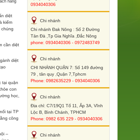
khách hàng
0934040306
ấn diệt
Chi nhánh
và kiểm
o chúng
Chi nhánh Đak Nông : Số 2 Đường
Tản Đà ,Tp Gia Nghĩa ,Đắc Nông
phone: 0934040306 - 0972483749
ểm cần diệt
Chi nhánh
gành diệt
tạo
CHI NHÁNH QUẬN 7: Số 149 đường
79 , tân quy ,Quận 7,Tphcm
Phone: 0982635229 - 0934040306
 tại quận
khỏe con
rường học,
Chi nhánh
Địa chỉ: C7/19Q1 Tổ 11, Ấp 3A, Vĩnh
ối tại TP
Lộc B, Bình Chánh, TPHCM
bằng công
Phone: 0982 635 229 - 0934040306
nội –
Chi nhánh