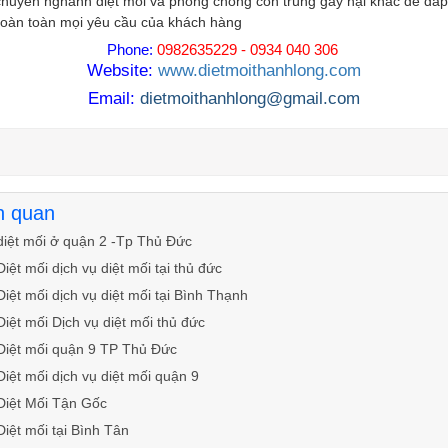
chuyên nghành diệt mối và phòng chống côn trùng gây hại khác để đá
oàn toàn mọi yêu cầu của khách hàng
Phone:
0982635229 - 0934 040 306
Website:
www.dietmoithanhlong.com
Email:
dietmoithanhlong@gmail.com
ên quan
diệt mối ở quận 2 -Tp Thủ Đức
Diệt mối dịch vụ diệt mối tại thủ đức
Diệt mối dịch vụ diệt mối tại Bình Thạnh
Diệt mối Dịch vụ diệt mối thủ đức
Diệt mối quận 9 TP Thủ Đức
Diệt mối dịch vụ diệt mối quận 9
Diệt Mối Tận Gốc
Diệt mối tại Bình Tân