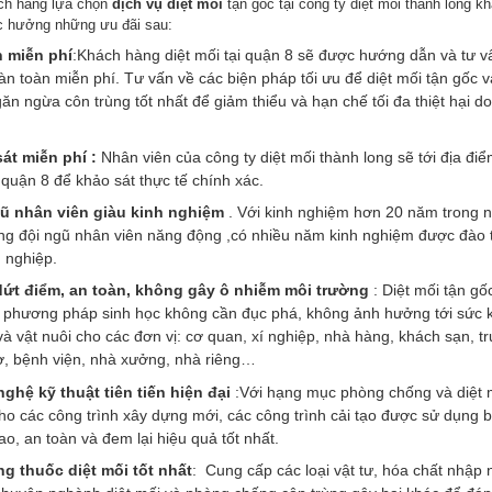
ch hàng lựa chọn
dịch vụ diệt mối
tận gốc tại công ty diệt mối thành long 
 hưởng những ưu đãi sau:
 miễn phí
:Khách hàng diệt mối tại quận 8 sẽ được hướng dẫn và tư v
àn toàn miễn phí. Tư vấn về các biện pháp tối ưu để diệt mối tận gốc 
ăn ngừa côn trùng tốt nhất để giảm thiểu và hạn chế tối đa thiệt hại d
át miễn phí :
Nhân viên của công ty diệt mối thành long sẽ tới địa đi
 quận 8 để khảo sát thực tế chính xác.
ũ nhân viên giàu kinh nghiệm
. Với kinh nghiệm hơn 20 năm trong n
ng đội ngũ nhân viên năng động ,có nhiều năm kinh nghiệm được đào 
 nghiệp.
dứt điểm, an toàn, không gây ô nhiễm môi trường
: Diệt mối tận gốc
 phương pháp sinh học không cần đục phá, không ảnh hưởng tới sức 
à vật nuôi cho các đơn vị: cơ quan, xí nghiệp, nhà hàng, khách sạn, t
ờ, bệnh viện, nhà xưởng, nhà riêng…
ghệ kỹ thuật tiên tiến hiện đại
:Với hạng mục phòng chống và diệt m
o các công trình xây dựng mới, các công trình cải tạo được sử dụng 
o, an toàn và đem lại hiệu quả tốt nhất.
g thuốc diệt mối tốt nhất
: Cung cấp các loại vật tư, hóa chất nhập 