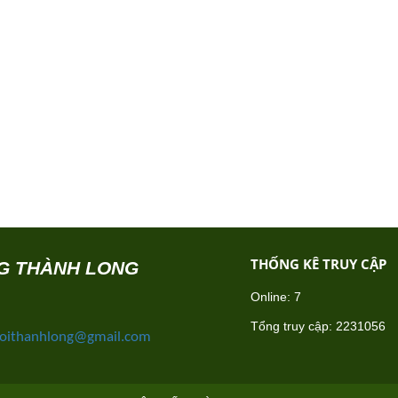
THỐNG KÊ TRUY CẬP
NG THÀNH LONG
Online:
7
Tổng truy cập:
2231056
oithanhlong@gmail.com