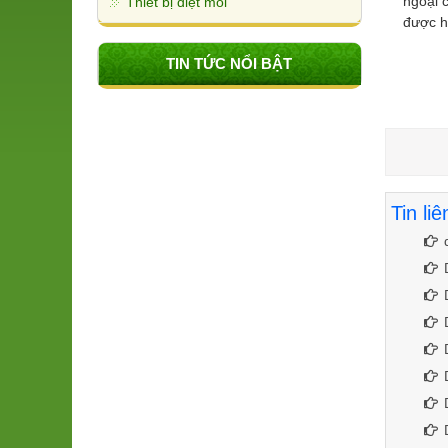
ngoại 
Thiết bị diệt mối
được h
TIN TỨC NỔI BẬT
Tin li