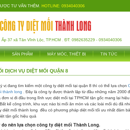
ĐƯỢC TƯ VẤN THÊM.
HOTLINE: 0934040306
CÔNG TY DIỆT MỐI
THÀNH LONG
1 Ấp 37 xã Tân Vĩnh Lộc, TP.HCM . ĐT: 0982635229 - 0934040306
SẢN PHẨM
MÁY MÓC, THIẾT BỊ
TIN TỨC
́I DỊCH VỤ DIỆT MỐI QUẬN 8
 vị đang tìm kiếm một công ty diệt mối tại quận 8 thì có thể lựa chọn
C
́i thành long
. Đây là công ty được thành lập từ đầu những năm 2000 
 đơn vị đi đầu trong lĩnh vực diệt mối tại TPHCM tận gốc mang lại hiệ
Bất kể công trình, khu vực nào bị mối ăn mòn và các loài mối dù đã n
y diệt mối thành long đều có phương pháp diệt mối tối ưu nhất đảm b
iệt tận gốc hiệu quả
 do nên lựa chọn công ty diệt mối Thành Long.