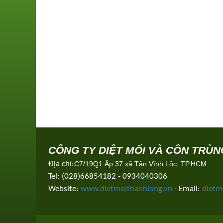
CÔNG TY DIỆT MỐI VÀ CÔN TRÙ
Địa chỉ:
C7/19Q1 Ấp 37 xã Tân Vĩnh Lộc, TP.HCM
Tel: (028)66854182 - 0934040306
Website:
www.dietmoithanhlong.vn
- Email:
dietm