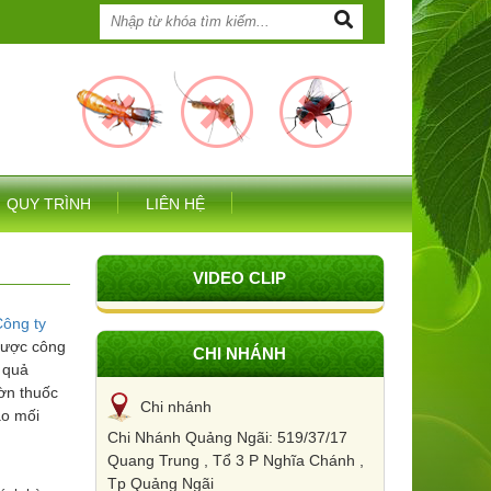
QUY TRÌNH
LIÊN HỆ
VIDEO CLIP
ông ty
được công
CHI NHÁNH
u quả
hờn thuốc
Chi nhánh
ảo mối
Chi Nhánh Quảng Ngãi: 519/37/17
Quang Trung , Tổ 3 P Nghĩa Chánh ,
Tp Quảng Ngãi