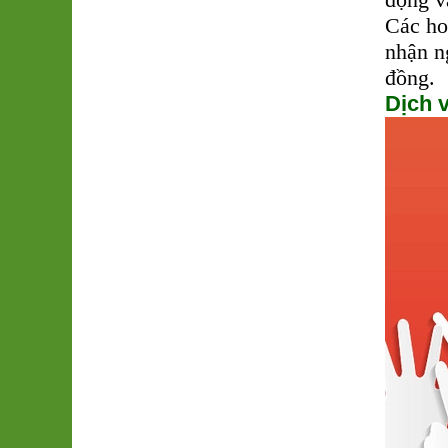
Các ho
nhận n
đồng.
Dịch 