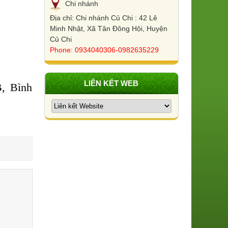
Chi nhánh
Địa chỉ: Chi nhánh Củ Chi : 42 Lê
Minh Nhật, Xã Tân Đông Hội, Huyện
Củ Chi
Phone: 0934040306-0982635229
LIÊN KẾT WEB
, Bình