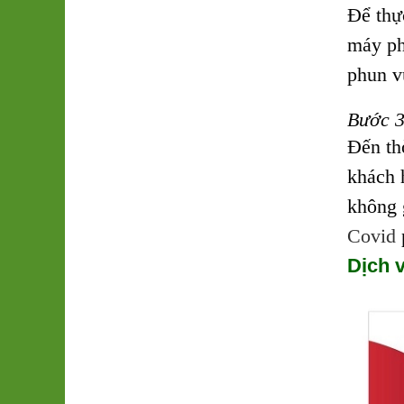
Để thự
máy ph
phun v
Bước 3
Đến thờ
khách 
không 
Covid
Dịch 