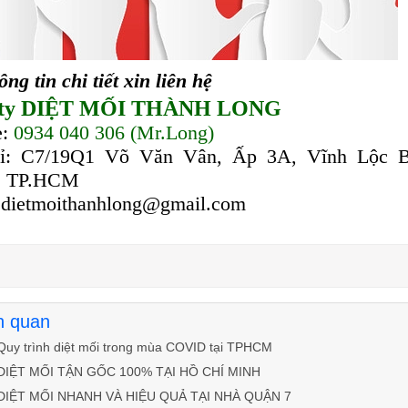
ng tin chi tiết xin liên hệ
 ty DIỆT MỐI THÀNH LONG
e:
0934 040 306 (Mr.Long)
hỉ: C7/19Q1 Võ Văn Vân, Ấp 3A, Vĩnh Lộc B
, TP.HCM
 dietmoithanhlong@gmail.com
ên quan
Quy trình diệt mối trong mùa COVID tại TPHCM
DIỆT MỐI TẬN GỐC 100% TẠI HỒ CHÍ MINH
DIỆT MỐI NHANH VÀ HIỆU QUẢ TẠI NHÀ QUẬN 7