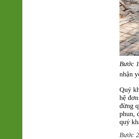
Bước 
nhận y
Quý kh
hệ đơn
đừng qu
phun, đ
quý kh
Bước 2