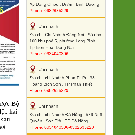
Ấp Đông Chiêu , Dĩ An , Bình Dương
Phone: 0982635229
Chi nhánh
Địa chỉ: Chi Nhánh Đồng Nai : Số nhà
100 khu phố 5, phường Long Bình,
Tp.Biên Hòa, Đồng Nai
Phone: 0934040306
Chi nhánh
Địa chỉ: chi Nhánh Phan Thiết : 38
Hoàng Bích Sơn , TP Phan Thiết
Phone: 0982635229
được Bộ
Chi nhánh
độc hại
Địa chỉ: chi Nhánh Đà Nẵng : 579 Ngô
 sau
Quyền , Sơn Trà , TP Đà Nẵng
và
Phone: 0934040306-0982635229