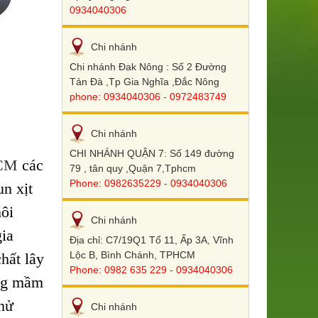
0934040306
Chi nhánh
Chi nhánh Đak Nông : Số 2 Đường
Tản Đà ,Tp Gia Nghĩa ,Đắc Nông
phone: 0934040306 - 0972483749
Chi nhánh
CHI NHÁNH QUẬN 7: Số 149 đường
HCM
các
79 , tân quy ,Quận 7,Tphcm
Phone: 0982635229 - 0934040306
un xịt
môi
Chi nhánh
ia
Địa chỉ: C7/19Q1 Tổ 11, Ấp 3A, Vĩnh
Lộc B, Bình Chánh, TPHCM
hất lây
Phone: 0982 635 229 - 0934040306
ang mầm
hử
Chi nhánh