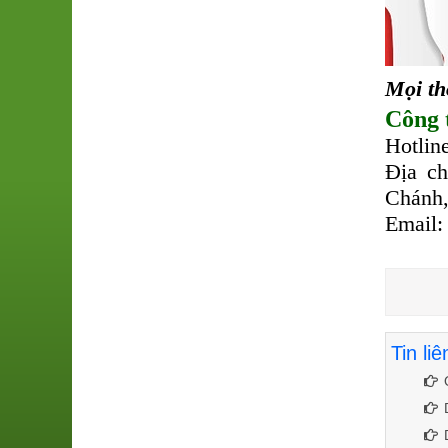
Mọi thô
Công
Hotlin
Địa c
Chánh
Email:
Tin li