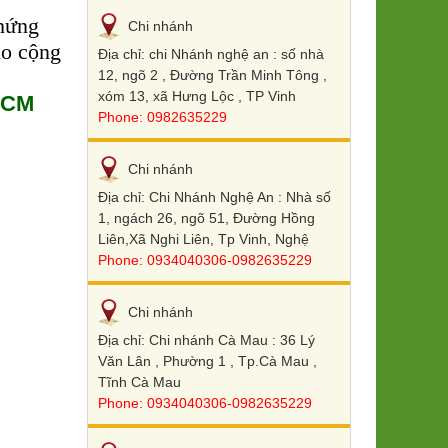
chứng
Chi nhánh
ho cộng
Địa chỉ: chi Nhánh nghệ an : số nhà
12, ngõ 2 , Đường Trần Minh Tông ,
xóm 13, xã Hưng Lộc , TP Vinh
PHCM
Phone: 0982635229
Chi nhánh
Địa chỉ: Chi Nhánh Nghệ An : Nhà số
1, ngách 26, ngõ 51, Đường Hồng
Liên,Xã Nghi Liên, Tp Vinh, Nghệ
Phone: 0934040306-0982635229
Chi nhánh
Địa chỉ: Chi nhánh Cà Mau : 36 Lý
Văn Lân , Phường 1 , Tp.Cà Mau ,
Tĩnh Cà Mau
Phone: 0934040306-0982635229