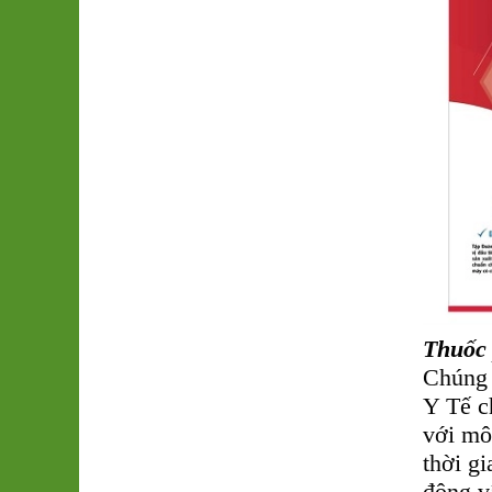
Thuốc 
Chúng 
Y Tế c
với mô
thời g
động v