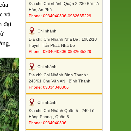
của
Địa chỉ: Chi nhánh Quận 2 230 Bùi Tá
Hán, An Phú
c và
Phone: 0934040306-0982635229
n đại
Chi nhánh
hử
Địa chỉ: Chi Nhánh Nhà Bè : 1982/18
àng,
Huỳnh Tấn Phát, Nhà Bè
Phone: 0934040306-0982635229
Chi nhánh
Địa chỉ: Chi Nhánh Bình Thạnh :
243/61 Chu Văn AN , Bình Thạnh
Phone: 09034040306
Chi nhánh
Địa chỉ: Chi Nhánh Quận 5 : 240 Lê
Hồng Phong , Quận 5
Phone: 0934040306