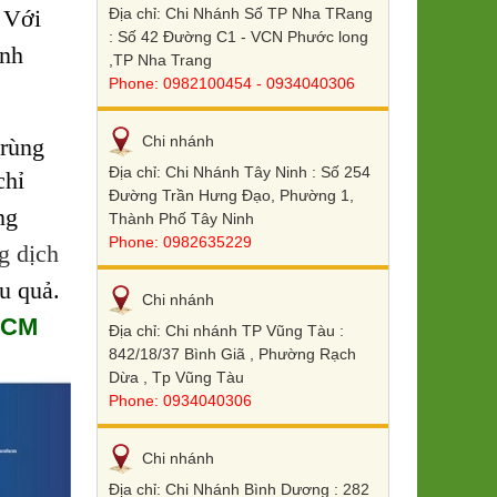
Địa chỉ: Chi Nhánh Số TP Nha TRang
 Với
: Số 42 Đường C1 - VCN Phước long
ình
,TP Nha Trang
Phone: 0982100454 - 0934040306
Chi nhánh
trùng
Địa chỉ: Chi Nhánh Tây Ninh : Số 254
chỉ
Đường Trần Hưng Đạo, Phường 1,
ng
Thành Phố Tây Ninh
Phone: 0982635229
g dịch
u quả.
Chi nhánh
PHCM
Địa chỉ: Chi nhánh TP Vũng Tàu :
842/18/37 Bình Giã , Phường Rạch
Dừa , Tp Vũng Tàu
Phone: 0934040306
Chi nhánh
Địa chỉ: Chi Nhánh Bình Dương : 282