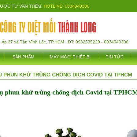
ĐƯỢC TƯ VẤN THÊM.
HOTLINE: 0934040306
CÔNG TY DIỆT MỐI
THÀNH LONG
1 Ấp 37 xã Tân Vĩnh Lộc, TP.HCM . ĐT: 0982635229 - 0934040306
SẢN PHẨM
MÁY MÓC, THIẾT BỊ
TIN TỨC
Ụ PHUN KHỬ TRÙNG CHỐNG DỊCH COVID TẠI TPHCM
ụ phun khử trùng chống dịch Covid tại TPHC