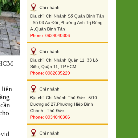
Chi nhánh
Địa chỉ: Chi Nhánh Số Quận Bình Tân
: Số 03 Ao Đôi ,Phường Anh Trị Đông
A ,Quận Bình Tân
Phone: 0934040306
Chi nhánh
Địa chỉ: Chi Nhánh Quận 11: 33 Lò
TPHCM
Siêu, Quận 11, TP.HCM
Phone: 0982635229
 liên
Chi nhánh
àng
Địa chỉ: Chi Nhánh Thủ Đức : 5/10
 cần
Đường số 27,Phường Hiệp Bình
Chánh , Thủ Đức
 cho
Phone: 0934040306
ovid
Chi nhánh