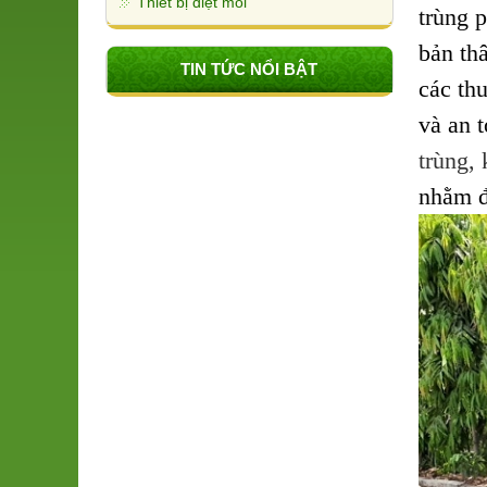
Thiết bị diệt mối
trùng 
bản th
TIN TỨC NỔI BẬT
các th
và an 
trùng,
nhằm đ