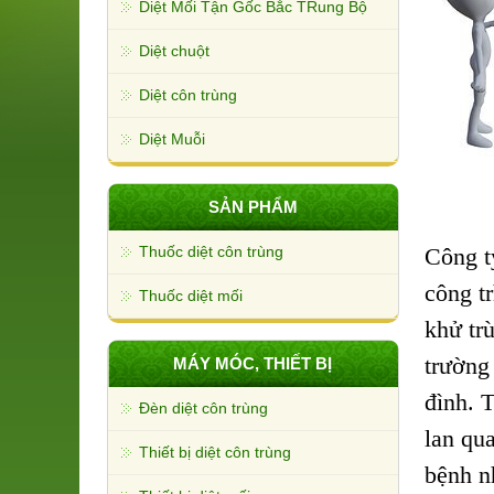
Diệt Mối Tận Gốc Bắc TRung Bộ
Diệt chuột
Diệt côn trùng
Diệt Muỗi
SẢN PHẨM
Thuốc diệt côn trùng
Công 
công t
Thuốc diệt mối
khử tr
trường
MÁY MÓC, THIẾT BỊ
đình. T
Đèn diệt côn trùng
lan qu
Thiết bị diệt côn trùng
bệnh n