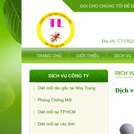
GỌI CHO CHÚNG TÔI ĐỂ 
Địa chỉ: C7/19Q
TRANG CHỦ
GIỚI THIỆU
DỊCH VỤ
DỊCH V
DỊCH VỤ CÔNG TY
Diệt mối tận gốc tại Nha Trang
Dịch v
Phòng Chống Mối
Diệt mối tại TP.HCM
Diệt mối tại các tỉnh