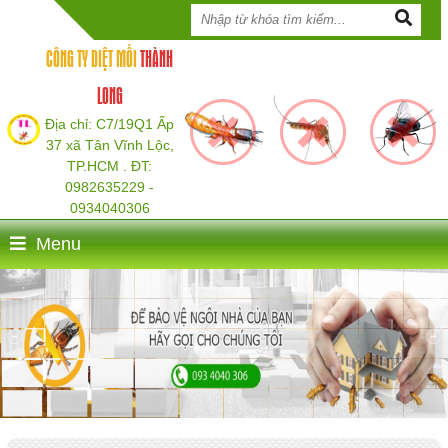
CÔNG TY DIỆT MỐI
THÀNH
LONG
Địa chỉ: C7/19Q1 Ấp
37 xã Tân Vĩnh Lộc,
TP.HCM . ĐT:
0982635229 -
0934040306
Menu