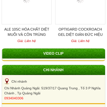
ALE 10SC HÓA CHẤT DIỆT
OPTIGARD COCKROACH
MUỖI VÀ CÔN TRÙNG
GEL DIỆT GIÁN ĐỨC HIỆU
QUẢ CỦA BỈ
Giá: Liên hệ
Giá: Liên hệ
VIDEO CLIP
CHI NHÁNH
Chi nhánh
Chi Nhánh Quảng Ngãi: 519/37/17 Quang Trung , Tổ 3 P Nghĩa
Chánh , Tp Quảng Ngãi
0934040306