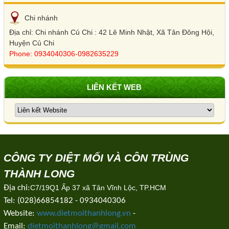
Chi nhánh
Địa chỉ: Chi nhánh Củ Chi : 42 Lê Minh Nhật, Xã Tân Đông Hội,
Huyện Củ Chi
Phone: 0934040306-0982635229
LIÊN KẾT WEB
CÔNG TY DIỆT MỐI VÀ CÔN TRÙNG
THÀNH LONG
Địa chỉ:
C7/19Q1 Ấp 37 xã Tân Vĩnh Lộc, TP.HCM
Tel: (028)66854182 - 0934040306
Website:
www.dietmoithanhlong.vn
-
Email:
dietmoithanhlong@gmail.com