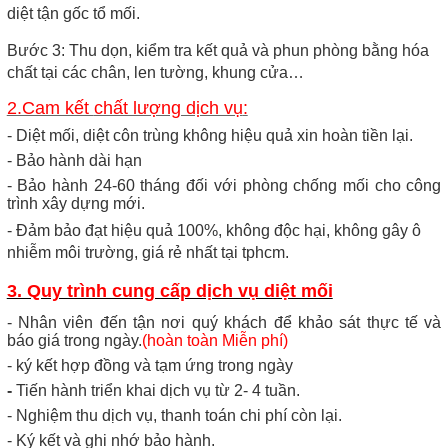
diệt tận gốc tổ mối.
Bước 3:
Thu dọn, kiểm tra kết quả và phun phòng bằng hóa
chất tại các chân, len tường, khung cửa…
2.Cam kết
chất lượng dịch vụ
:
-
D
iệt
mối, diệt
côn trùng không hiệu quả xin hoàn tiền lại.
- Bảo hành
dài hạn
- Bảo hành 24-60 tháng đối với phòng chống mối cho công
trình xây dựng mới.
- Đảm bảo
đạt
hiệu
quả
100%
, không độc hại, không gây ô
nhiễm môi trường,
giá rẻ nhất tại tphcm
.
3. Quy trình cung cấp dịch vụ diệt mối
- Nhân viên đến tận nơi quý khách để khảo sát thực tế và
báo giá trong ngày.
(hoàn toàn Miễn phí)
- ký kết hợp đồng và tạm ứng trong ngày
-
Tiến hành triển khai dịch vụ từ 2- 4 tuần.
- Nghiệm thu dịch vụ, thanh toán chi phí còn lại.
- Ký kết và ghi nhớ bảo hành.