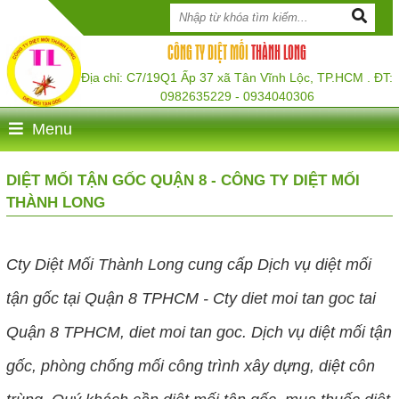
CÔNG TY DIỆT MỐI
THÀNH LONG
Địa chỉ: C7/19Q1 Ấp 37 xã Tân Vĩnh Lộc, TP.HCM . ĐT:
0982635229 - 0934040306
Menu
DIỆT MỐI TẬN GỐC QUẬN 8 - CÔNG TY DIỆT MỐI
THÀNH LONG
Cty Diệt Mối Thành Long cung cấp
Dịch vụ diệt mối
tận gốc tại Quận 8 TPHCM - Cty diet moi tan goc tai
Quận 8 TPHCM, diet moi tan goc.
Dịch vụ diệt mối tận
gốc, phòng chống mối công trình xây dựng, diệt côn