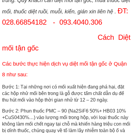
trùng. Quý khách cần diệt mối tận gốc, mua thuốc diệt
ĐT:
mối, thuốc diệt ruồi, muỗi, kiến, gián xin liên hệ .
028.66854182 - 093.4040.306
Cách Diệt
mối tận gốc
Các bước thực hiện
dịch vụ diệt mối tận gốc ở Quận
8 như sau:
Bước 1:
Tại những nơi có mối xuất hiện đang phá hại, đặt
các hộp nhử mối bên trong là gỗ được tẩm chất dẫn dụ để
thu hút mối vào hộp thời gian nhử từ 12 – 20 ngày.
Bước 2:
Phun thuốc PMC – 90 (Na2SiF6 50%+ HB03 10%
+CuS0430%…) vào lượng mối trong hộp, với loại thuốc này
không làm mối chết ngay tại chỗ mà khiến hàng triệu con mối
bị dính thuốc, chúng quay về tổ làm lây nhiễm toàn bộ ổ và