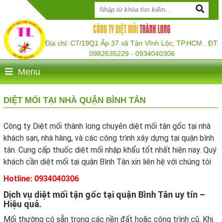
CÔNG TY DIỆT MỐI
THÀNH LONG
Địa chỉ: C7/19Q1 Ấp 37 xã Tân Vĩnh Lộc, TP.HCM . ĐT:
0982635229 - 0934040306
Menu
DIỆT MỐI TẠI NHÀ QUẬN BÌNH TÂN
Công ty Diệt mối thành long chuyên diệt mối tận gốc tại nhà
khách sạn, nhà hàng, và các công trình xây dựng tại quận bình
tân. Cung cấp thuốc diệt mối nhập khẩu tốt nhất hiện nay. Quý
khách cần diệt mối tại quận Bình Tân xin liên hệ với chúng tôi
Hotline: 0934040306
Dịch vụ diệt mối tận gốc tại quận Bình Tân uy tín –
Hiệu quả.
Mối thường có sẵn trong các nền đất hoặc công trình cũ. Khi