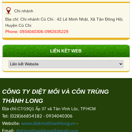
Chi nhánh
Địa chỉ: Chi nhánh Củ Chi : 42 Lê Minh Nhật, Xã Tân Đông Hội,
Huyện Củ Chi
Phone: 0934040306-0982635229
LIÊN KẾT WEB
CÔNG TY DIỆT MỐI VÀ CÔN TRÙNG
THÀNH LONG
Địa chỉ:
C7/19Q1 Ấp 37 xã Tân Vĩnh Lộc, TP.HCM
Tel: (028)66854182 - 0934040306
Website:
www.dietmoithanhlong.vn
-
Email:
dietmoithanhlong@gmail.com